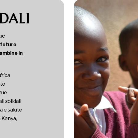
DALI
tue
 futuro
bambine in
frica
sto
 tue
li solidali
la e salute
n Kenya,