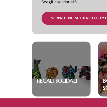
Scegli la solidarietà!
SCOPRI DI PIU' SU L'AFRICA CHIAMA
REGALI SOLIDALI
B
S