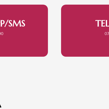
P/SMS
TE
90
0
A