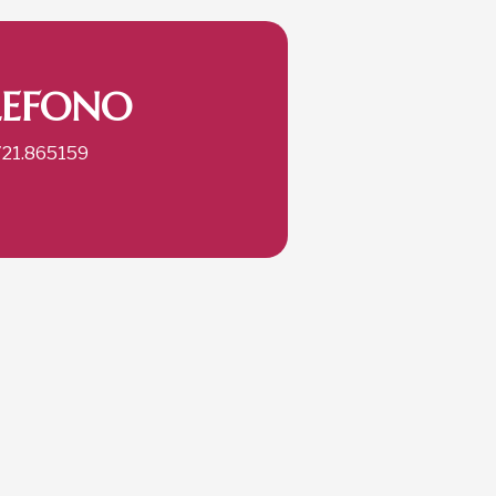
LEFONO
721.865159