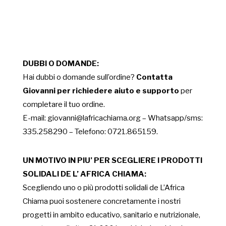
cartoncino
quantità
DUBBI
O
DOMANDE:
Hai dubbi o domande sull’ordine?
Contatta
Giovanni per richiedere aiuto e supporto
per
completare il tuo ordine.
E-mail: giovanni@lafricachiama.org – Whatsapp/sms:
335.258290 – Telefono: 0721.865159.
UN MOTIVO IN PIU’ PER SCEGLIERE I PRODOTTI
SOLIDALI DE L’ AFRICA CHIAMA:
Scegliendo uno o più prodotti solidali de L’Africa
Chiama puoi sostenere concretamente i nostri
progetti in ambito educativo, sanitario e nutrizionale,