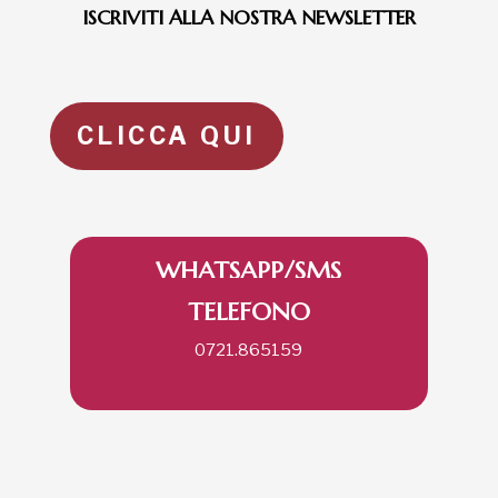
ISCRIVITI ALLA NOSTRA NEWSLETTER
CLICCA QUI
WHATSAPP/SMS
TELEFONO
335.258290
0721.865159