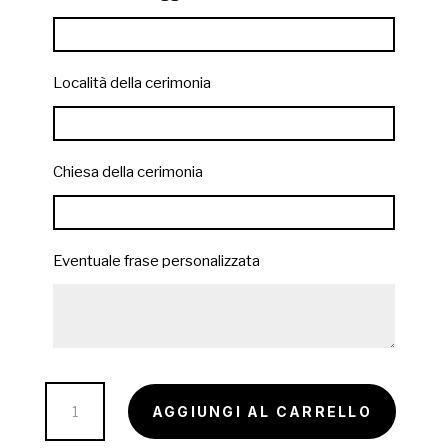
Località della cerimonia
Chiesa della cerimonia
Eventuale frase personalizzata
Bomboniere
AGGIUNGI AL CARRELLO
solidali
in