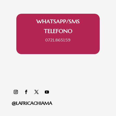
WHATSAPP/SMS
TELEFONO
335.258290
0721.865159
@LAFRICACHIAMA