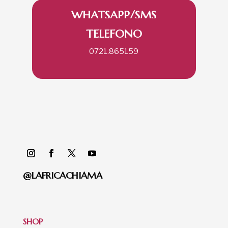
WHATSAPP/SMS
TELEFONO
335.258290
0721.865159
@LAFRICACHIAMA
SHOP