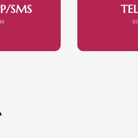
P/SMS
TE
90
0
A