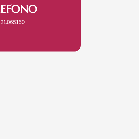
LEFONO
721.865159